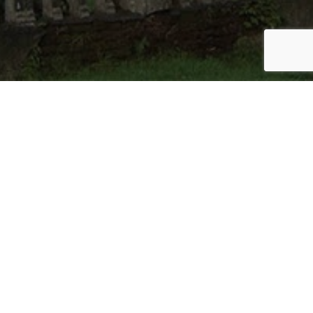
¿Necesitas nuestra ayuda?
Escríbenos a
soportesistemas@uct.cl
Ingresa un ticket en
Inkatun
Llámanos al teléfono
45-2-685054
Conócenos en nuestro
sitio web